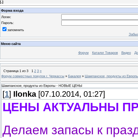
[
.
]
Форма входа
Логин:
Пароль:
запомнить
Забыл
Меню сайта
Форум
Каталог Товаров
Видео
До
Страница
1
из
3
1
2
3
»
Форум совместных покупок г. Черкассы
»
Бакалея
»
Шампанское, продукты из Евро
Шампанское, продукты из Европы - НОВЫЕ ЦЕНЫ
[
1
]
Ilonka
[07.10.2014, 01:27]
ЦЕНЫ АКТУАЛЬНЫ ПР
Делаем запасы к праз