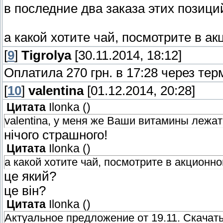
в последние два заказа этих позици
а какой хотите чай, посмотрите в а
[
9
]
Tigrolya
[30.11.2014, 18:12]
Оплатила 270 грн. в 17:28 через тер
[
10
]
valentina
[01.12.2014, 20:28]
Цитата
Ilonka
(
)
valentina, у меня же Ваши витамины лежат
нічого страшного!
Цитата
Ilonka
(
)
а какой хотите чай, посмотрите в акционн
це який?
це він?
Цитата
Ilonka
(
)
Актуальное предложение от 19.11. Скачат