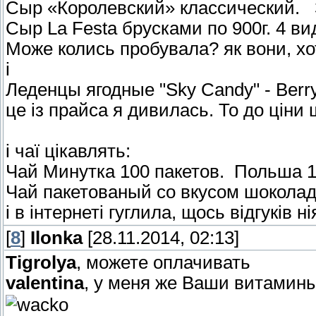
Сыр «Королевский» классический. З
Сыр La Festa брусками по 900г. 4 ви
Може колись пробувала? як вони, хо
і
Леденцы ягодные "Sky Candy" - Berry
це із прайса я дивилась. То до цін
і чаї цікавлять:
Чай Минутка 100 пакетов. Польша 
Чай пакетованый со вкусом шоколад
і в інтернеті гуглила, щось відгуків 
[
8
]
Ilonka
[28.11.2014, 02:13]
Tigrolya
, можете оплачивать
valentina
, у меня же Ваши витамин