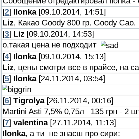
Сообщение отредактировал
Ilonka
-
[
2
]
Ilonka
[09.10.2014, 14:51]
Liz
, Какао Goody 800 гр. Goody Cao.
[
3
]
Liz
[09.10.2014, 14:53]
о,такая цена не подходит
[
4
]
Ilonka
[09.10.2014, 15:13]
Liz
, цены смотри все в прайсе, на с
[
5
]
Ilonka
[24.11.2014, 03:54]
[
6
]
Tigrolya
[26.11.2014, 00:16]
Martini Asti 7,5% 0,75л –135 грн - 2 шт
[
7
]
valentina
[27.11.2014, 11:13]
Ilonka
, а ти не знаєш про сири: