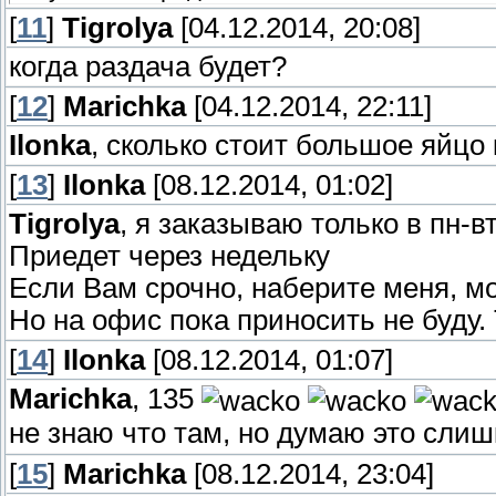
[
11
]
Tigrolya
[04.12.2014, 20:08]
когда раздача будет?
[
12
]
Marichka
[04.12.2014, 22:11]
Ilonka
, сколько стоит большое яйцо
[
13
]
Ilonka
[08.12.2014, 01:02]
Tigrolya
, я заказываю только в пн-вт
Приедет через недельку
Если Вам срочно, наберите меня, мо
Но на офис пока приносить не буду.
[
14
]
Ilonka
[08.12.2014, 01:07]
Marichka
, 135
не знаю что там, но думаю это сли
[
15
]
Marichka
[08.12.2014, 23:04]