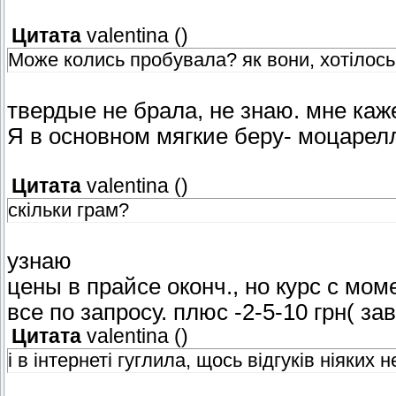
Цитата
valentina
(
)
Може колись пробувала? як вони, хотілось
твердые не брала, не знаю. мне каже
Я в основном мягкие беру- моцаре
Цитата
valentina
(
)
скільки грам?
узнаю
цены в прайсе оконч., но курс с мо
все по запросу. плюс -2-5-10 грн( за
Цитата
valentina
(
)
і в інтернеті гуглила, щось відгуків ніяких