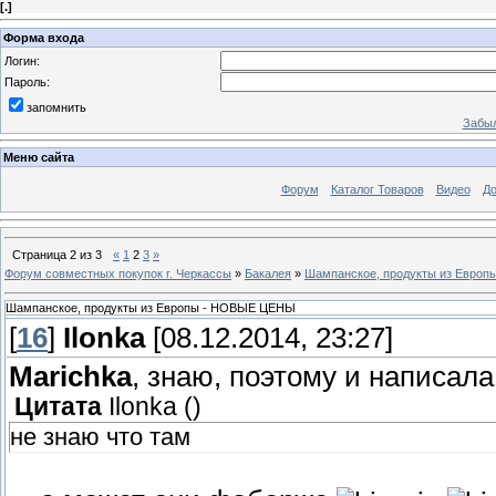
[
.
]
Форма входа
Логин:
Пароль:
запомнить
Забыл
Меню сайта
Форум
Каталог Товаров
Видео
До
Страница
2
из
3
«
1
2
3
»
Форум совместных покупок г. Черкассы
»
Бакалея
»
Шампанское, продукты из Евро
Шампанское, продукты из Европы - НОВЫЕ ЦЕНЫ
[
16
]
Ilonka
[08.12.2014, 23:27]
Marichka
, знаю, поэтому и написала
Цитата
Ilonka
(
)
не знаю что там