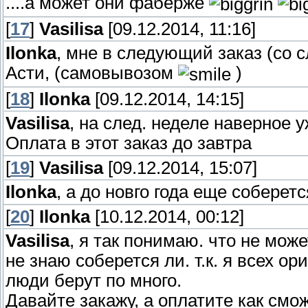
....а может они фаберже
[
17
]
Vasilisa
[09.12.2014, 11:16]
Ilonka
, мне в следующий заказ (со
Асти, (самовывозом
)
[
18
]
Ilonka
[09.12.2014, 14:15]
Vasilisa
, на след. неделе наверное у
Оплата в этот заказ до завтра
[
19
]
Vasilisa
[09.12.2014, 15:07]
Ilonka
, а до новго года еще соберет
[
20
]
Ilonka
[10.12.2014, 00:12]
Vasilisa
, я так понимаю. что не мож
не знаю соберется ли. т.к. я всех о
люди берут по много.
Давайте закажу, а оплатите как смож