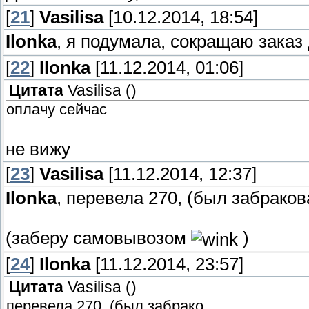
[
21
]
Vasilisa
[10.12.2014, 18:54]
Ilonka
, я подумала, сокращаю заказ
[
22
]
Ilonka
[11.12.2014, 01:06]
Цитата
Vasilisa
(
)
оплачу сейчас
не вижу
[
23
]
Vasilisa
[11.12.2014, 12:37]
Ilonka
, перевела 270, (был забраков
(заберу самовывозом
)
[
24
]
Ilonka
[11.12.2014, 23:57]
Цитата
Vasilisa
(
)
перевела 270, (был забрако