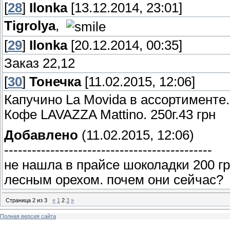
[
28
]
Ilonka
[13.12.2014, 23:01]
Tigrolya
,
[
29
]
Ilonka
[20.12.2014, 00:35]
Заказ 22,12
[
30
]
Тонечка
[11.02.2015, 12:06]
Капучино La Movida в ассортименте.
Кофе LAVAZZA Mattino. 250г.43 грн
Добавлено
(11.02.2015, 12:06)
---------------------------------------------
не нашла в прайсе шоколадки 200 гр
лесным орехом. почем они сейчас?
Страница
2
из
3
«
1
2
3
»
Полная версия сайта