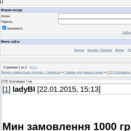
[
.
]
Форма входа
Логин:
Пароль:
запомнить
Забыл
Меню сайта
Форум
Каталог Товаров
Видео
До
Страница
1
из
2
1
2
»
Форум совместных покупок г. Черкассы
»
Товары для дома и семьи
»
СП2 Хозтовары 
СП2 Хозтовары 7 км
[
1
]
ladyBI
[22.01.2015, 15:13]
Мин замовлення 1000 гр