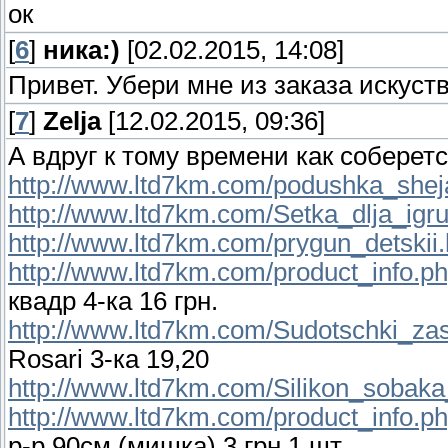
ок
[
6
]
ника:)
[02.02.2015, 14:08]
Привет. Убери мне из заказа искус
[
7
]
Zelja
[12.02.2015, 09:36]
А вдруг к тому времени как соберетс
http://www.ltd7km.com/podushka_shej
http://www.ltd7km.com/Setka_dlja_igr
http://www.ltd7km.com/prygun_detskii.
http://www.ltd7km.com/product_info.p
квадр 4-ка 16 грн.
http://www.ltd7km.com/Sudotschki_za
Rosari 3-ка 19,20
http://www.ltd7km.com/Silikon_sobaka
http://www.ltd7km.com/product_info.p
р-р 90см (мишка) 3 грн 1 шт