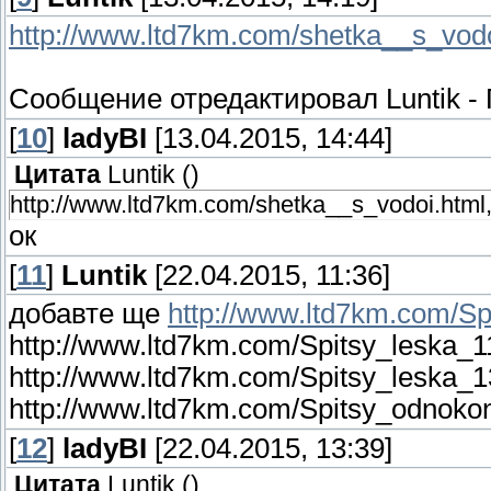
http://www.ltd7km.com/shetka__s_vod
Сообщение отредактировал
Luntik
-
[
10
]
ladyBI
[13.04.2015, 14:44]
Цитата
Luntik
(
)
http://www.ltd7km.com/shetka__s_vodoi.html
ок
[
11
]
Luntik
[22.04.2015, 11:36]
добавте ще
http://www.ltd7km.com/Sp
http://www.ltd7km.com/Spitsy_leska_1
http://www.ltd7km.com/Spitsy_leska_1
http://www.ltd7km.com/Spitsy_odnokon
[
12
]
ladyBI
[22.04.2015, 13:39]
Цитата
Luntik
(
)