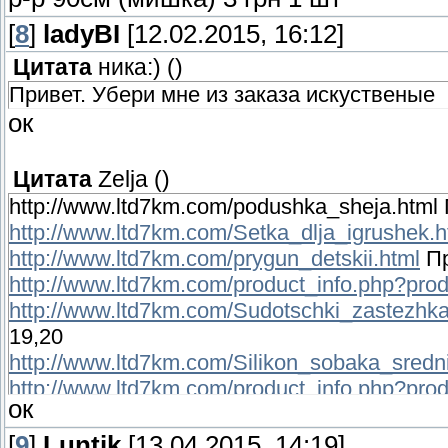
[
8
]
ladyBI
[12.02.2015, 16:12]
Цитата
ника:)
(
)
Привет. Убери мне из заказа искуственые
ок
Цитата
Zelja
(
)
http://www.ltd7km.com/podushka_sheja.html
http://www.ltd7km.com/Setka_dlja_igrushek.h
http://www.ltd7km.com/prygun_detskii.html
Пр
http://www.ltd7km.com/product_info.php?pro
http://www.ltd7km.com/Sudotschki_zastezhk
19,20
http://www.ltd7km.com/Silikon_sobaka_sredni
http://www.ltd7km.com/product_info.php?pro
ок
(мишка) 3 грн 1 шт
[
9
]
Luntik
[13.04.2015, 14:19]