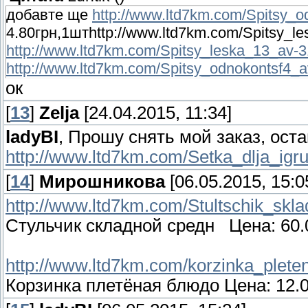
добавте ще
http://www.ltd7km.com/Spitsy_o
4.80грн,1шт http://www.ltd7km.com/Spitsy_le
http://www.ltd7km.com/Spitsy_leska_13_av-3
http://www.ltd7km.com/Spitsy_odnokontsf4_a
ок
[
13
]
Zelja
[24.04.2015, 11:34]
ladyBI
, Прошу снять мой заказ, ост
http://www.ltd7km.com/Setka_dlja_igr
[
14
]
Мирошникова
[06.05.2015, 15:0
http://www.ltd7km.com/Stultschik_skl
Стульчик складной средн Цена: 60.0
http://www.ltd7km.com/korzinka_pleten
Корзинка плетёная блюдо Цена: 12.0