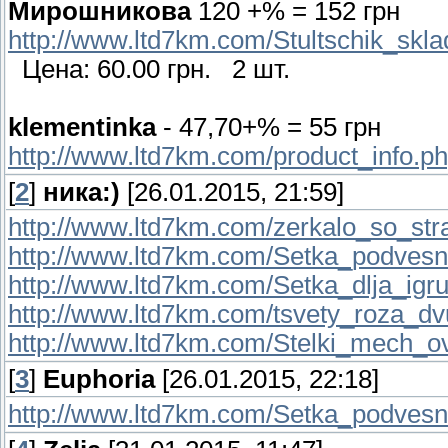
Мирошникова
120 +% = 152 грн
http://www.ltd7km.com/Stultschik_skl
Цена: 60.00 грн. 2 шт.
klementinka
- 47,70+% = 55 грн
http://www.ltd7km.com/product_info.p
[
2
]
ника:)
[26.01.2015, 21:59]
http://www.ltd7km.com/zerkalo_so_str
http://www.ltd7km.com/Setka_podvesn
http://www.ltd7km.com/Setka_dlja_igr
http://www.ltd7km.com/tsvety_roza_dv
http://www.ltd7km.com/Stelki_mech_ov
[
3
]
Euphoria
[26.01.2015, 22:18]
http://www.ltd7km.com/Setka_podvesn