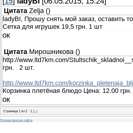
[
15
]
ladyBI
[06.05.2015, 15:24]
Цитата
Zelja
(
)
ladyBI, Прошу снять мой заказ, оставить т
Сетка для игрушек 19,5 грн. 1 шт
ок
Цитата
Мирошникова
(
)
http://www.ltd7km.com/Stultschik_skladnoi
грн. 2 шт.
http://www.ltd7km.com/korzinka_pletenaja_bl
Корзинка плетёная блюдо Цена: 12.00 грн.
ок
Страница
1
из
2
1
2
»
Полная версия сайта