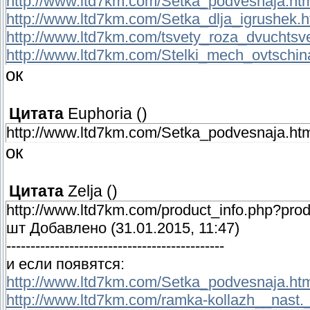
http://www.ltd7km.com/Setka_podvesnaja.ht
http://www.ltd7km.com/Setka_dlja_igrushek.h
http://www.ltd7km.com/tsvety_roza_dvuchtsve
http://www.ltd7km.com/Stelki_mech_ovtschin
ок
Цитата
Euphoria
(
)
http://www.ltd7km.com/Setka_podvesnaja.ht
ок
Цитата
Zelja
(
)
http://www.ltd7km.com/product_info.php?pro
шт Добавлено (31.01.2015, 11:47)
---------------------------------------------
и если появятся:
http://www.ltd7km.com/Setka_podvesnaja.ht
http://www.ltd7km.com/ramka-kollazh__nast.