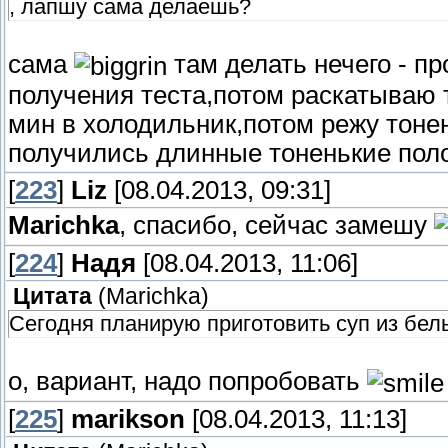
, лапшу сама делаешь?
сама
там делать нечего - п
получения теста,потом раскатываю 
мин в холодильник,потом режу тоне
получились длинные тоненькие поло
[
223
]
Liz
[08.04.2013, 09:31]
Marichka
, спасибо, сейчас замешу
[
224
]
Надя
[08.04.2013, 11:06]
Цитата
(
Marichka
)
Сегодня планирую приготовить суп из бе
о, вариант, надо попробовать
[
225
]
marikson
[08.04.2013, 11:13]