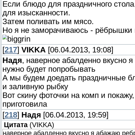
Если блюдо для праздничного стола,
для изысканности.
Затем поливать им мясо.
Но я не заморачиваюсь - рёбрышки 
[
217
]
VIKKA
[06.04.2013, 19:08]
Надя
, наверное абалденно вкусно 
нужно будет попробывать
А мы будем доедать праздничные бл
и заливную рыбку
Вот скину фоточки на комп и покажу
приготовила
[
218
]
Надя
[06.04.2013, 19:59]
Цитата
(
VIKKA
)
наверное абалденно вкусно я абажаю ре