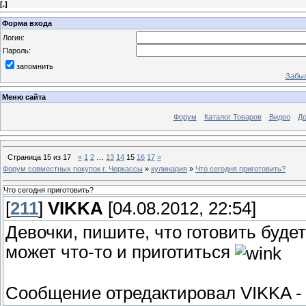
[
.
]
Форма входа
Логин:
Пароль:
запомнить
Забыл
Меню сайта
Форум
Каталог Товаров
Видео
До
Страница
15
из
17
«
1
2
…
13
14
15
16
17
»
Форум совместных покупок г. Черкассы
»
кулинария
»
Что сегодня приготовить?
Что сегодня приготовить?
[
211
]
VIKKA
[04.08.2012, 22:54]
Девочки, пишите, что готовить буде
может что-то и приготиться
Сообщение отредактировал
VIKKA