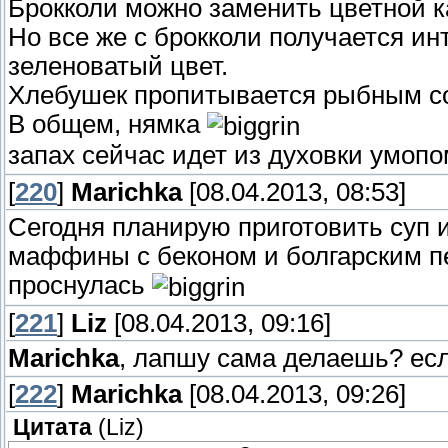
Брокколи можно заменить цветной к
Но все же с брокколи получается ин
зеленоватый цвет.
Хлебушек пропитывается рыбным сок
В общем, нямка
запах сейчас идет из духовки умо
[
220
]
Marichka
[08.04.2013, 08:53]
Сегодня планирую приготовить суп 
маффины с беконом и болгарским п
проснулась
[
221
]
Liz
[08.04.2013, 09:16]
Marichka
, лапшу сама делаешь? есл
[
222
]
Marichka
[08.04.2013, 09:26]
Цитата
(
Liz
)