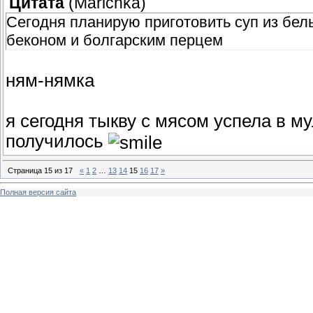
Цитата
(
Marichka
)
Сегодня планирую приготовить суп из бе
беконом и болгарским перцем
ням-нямка
я сегодня тыкву с мясом успела в му
получилось
Страница
15
из
17
«
1
2
…
13
14
15
16
17
»
Полная версия сайта