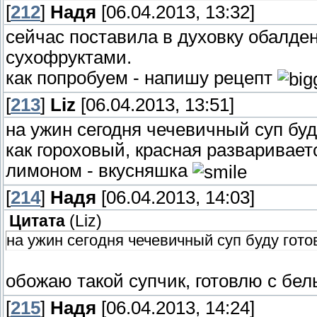
[
212
]
Надя
[06.04.2013, 13:32]
сейчас поставила в духовку обалде
сухофруктами.
как попробуем - напишу рецепт
[
213
]
Liz
[06.04.2013, 13:51]
на ужин сегодня чечевичный суп буд
как гороховый, красная разваривает
лимоном - вкусняшка
[
214
]
Надя
[06.04.2013, 14:03]
Цитата
(
Liz
)
на ужин сегодня чечевичный суп буду гото
обожаю такой супчик, готовлю с бе
[
215
]
Надя
[06.04.2013, 14:24]