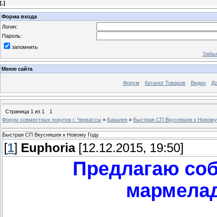
[
.
]
Форма входа
Логин:
Пароль:
запомнить
Забыл
Меню сайта
Форум
Каталог Товаров
Видео
До
Страница
1
из
1
1
Форум совместных покупок г. Черкассы
»
Бакалея
»
Быстрая СП Вкусняшек к Новому
Быстрая СП Вкусняшек к Новому Году
[
1
]
Euphoria
[12.12.2015, 19:50]
Предлагаю соб
мармелад